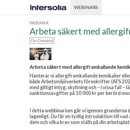
WEBINARS
WEBINAR
Arbeta säkert med allergif
On-Demand
Arbeta säkert med allergiframkallande kemika
Hanterar ni allergiframkallande kemikalier ell
både Arbetsmiljöverkets föreskrifter (AFS 202
med giltigt intyg, skyltning och – i vissa fall 
sanktionsavgifter på 10 000 kr per berörd me
I detta webbinarium går vi igenom grunderna du
lagenligt. Du får en tydlig introduktion till va
dem och vilka krav som ställs på din arbetsplat