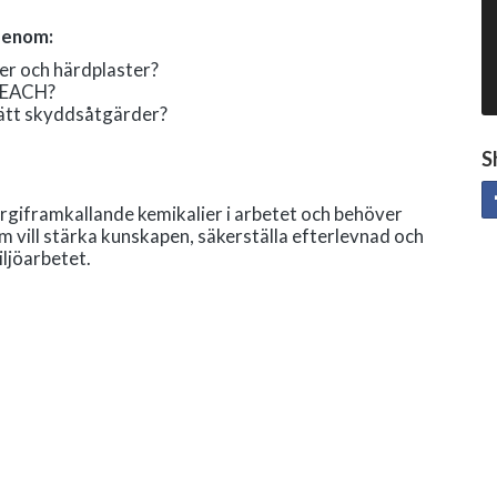
genom:
er och härdplaster?
 REACH?
 rätt skyddsåtgärder?
S
lergiframkallande kemikalier i arbetet och behöver
om vill stärka kunskapen, säkerställa efterlevnad och
ljöarbetet.