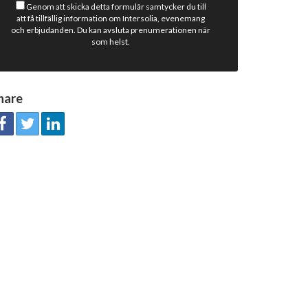
Genom att skicka detta formulär samtycker du till
att få tillfällig information om Intersolia, evenemang
och erbjudanden. Du kan avsluta prenumerationen när
som helst.
hare