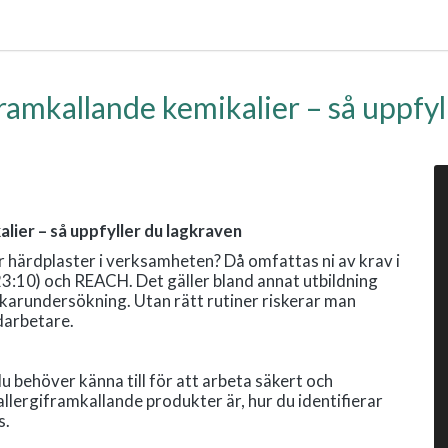
ramkallande kemikalier – så uppfyl
lier – så uppfyller du lagkraven
er härdplaster i verksamheten? Då omfattas ni av krav i
3:10) och REACH. Det gäller bland annat utbildning
– läkarundersökning. Utan rätt rutiner riskerar man
darbetare.
 behöver känna till för att arbeta säkert och
d allergiframkallande produkter är, hur du identifierar
s.