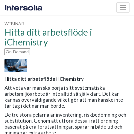
Toggl
navig
WEBINAR
Hitta ditt arbetsflöde i
iChemistry
On-Demand
Hitta ditt arbetsflöde i iChemistry
Att veta var man ska börja i sitt systematiska
arbetsmiljöarbete är inte alltid så självklart. Det kan
kännas överväldigande vilket gör att man kanske inte
tar tag i det när man borde.
De tre stora pelarna är inventering, riskbedömning och
substitution. Genom att utföra dessa i rätt ordning
baserat på era förutsättningar, sparar ni både tid och
minimerar extra arbete.