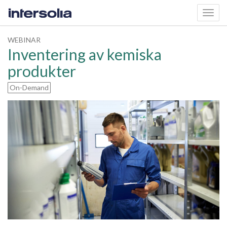
Toggl
navig
WEBINAR
Inventering av kemiska
produkter
On-Demand