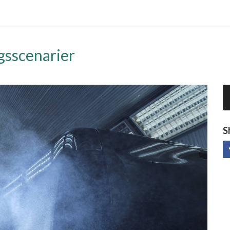
gsscenarier
S