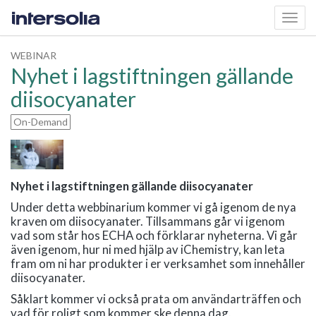
Toggl
navig
WEBINAR
Nyhet i lagstiftningen gällande
diisocyanater
On-Demand
Nyhet i lagstiftningen gällande diisocyanater
Under detta webbinarium kommer vi gå igenom de nya
kraven om diisocyanater. Tillsammans går vi igenom
vad som står hos ECHA och förklarar nyheterna. Vi går
även igenom, hur ni med hjälp av iChemistry, kan leta
fram om ni har produkter i er verksamhet som innehåller
diisocyanater.
Såklart kommer vi också prata om användarträffen och
vad för roligt som kommer ske denna dag.