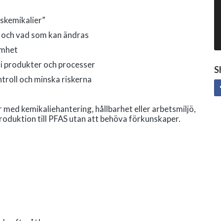
tskemikalier”
 – och vad som kan ändras
amhet
 i produkter och processer
S
ntroll och minska riskerna
r med kemikaliehantering, hållbarhet eller arbetsmiljö,
troduktion till PFAS utan att behöva förkunskaper.