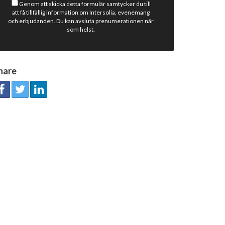
Genom att skicka detta formulär samtycker du till
att få tillfällig information om Intersolia, evenemang
och erbjudanden. Du kan avsluta prenumerationen när
som helst.
hare