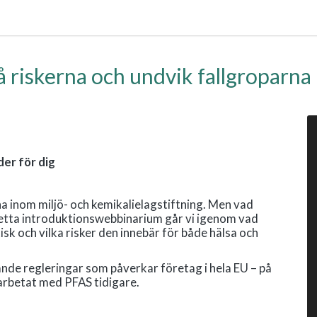
å riskerna och undvik fallgroparna
er för dig
a inom miljö- och kemikalielagstiftning. Men vad
detta introduktionswebbinarium går vi igenom vad
k och vilka risker den innebär för både hälsa och
nde regleringar som påverkar företag i hela EU – på
 arbetat med PFAS tidigare.