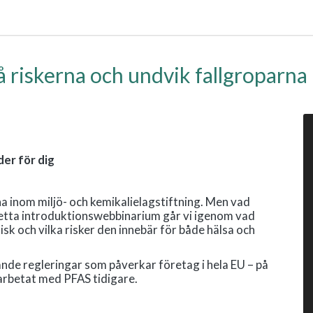
å riskerna och undvik fallgroparna
er för dig
a inom miljö- och kemikalielagstiftning. Men vad
detta introduktionswebbinarium går vi igenom vad
k och vilka risker den innebär för både hälsa och
nde regleringar som påverkar företag i hela EU – på
 arbetat med PFAS tidigare.