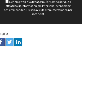
Genom att skicka detta formulär samtycker du till
att få tillfällig information om Intersolia, evenemang
och erbjudanden. Du kan avsluta prenumerationen när
som helst.
hare