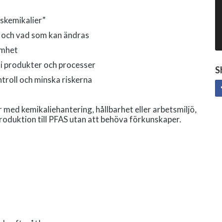
tskemikalier”
 – och vad som kan ändras
amhet
 i produkter och processer
S
ntroll och minska riskerna
r med kemikaliehantering, hållbarhet eller arbetsmiljö,
troduktion till PFAS utan att behöva förkunskaper.