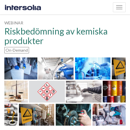
Toggl
navig
WEBINAR
Riskbedömning av kemiska
produkter
On-Demand