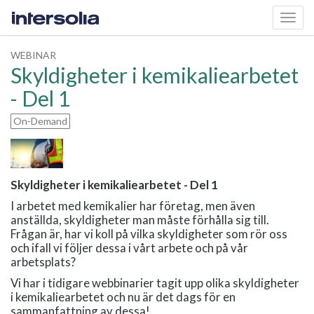
Toggl
navig
WEBINAR
Skyldigheter i kemikaliearbetet
- Del 1
On-Demand
Skyldigheter i kemikaliearbetet - Del 1
I arbetet med kemikalier har företag, men även
anställda, skyldigheter man måste förhålla sig till.
Frågan är, har vi koll på vilka skyldigheter som rör oss
och ifall vi följer dessa i vårt arbete och på vår
arbetsplats?
Vi har i tidigare webbinarier tagit upp olika skyldigheter
i kemikaliearbetet och nu är det dags för en
sammanfattning av dessa!