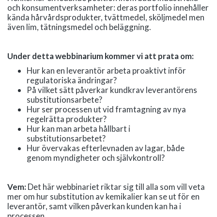
och konsumentverksamheter: deras portfolio innehåller
kända hårvårdsprodukter, tvättmedel, sköljmedel men
även lim, tätningsmedel och beläggning.
Under detta webbinarium kommer vi att prata om:
Hur kan en leverantör arbeta proaktivt inför
regulatoriska ändringar?
På vilket sätt påverkar kundkrav leverantörens
substitutionsarbete?
Hur ser processen ut vid framtagning av nya
regelrätta produkter?
Hur kan man arbeta hållbart i
substitutionsarbetet?
Hur övervakas efterlevnaden av lagar, både
genom myndigheter och självkontroll?
Vem:
Det här webbinariet riktar sig till alla som vill veta
mer om hur substitution av kemikalier kan se ut för en
leverantör, samt vilken påverkan kunden kan ha i
processen.