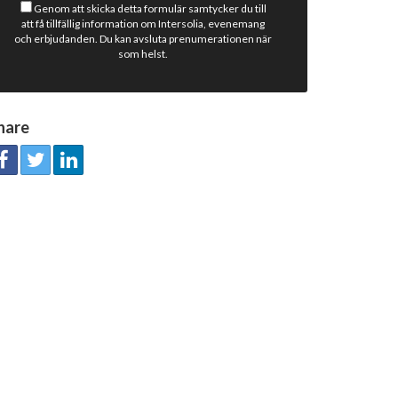
Genom att skicka detta formulär samtycker du till
att få tillfällig information om Intersolia, evenemang
och erbjudanden. Du kan avsluta prenumerationen när
som helst.
hare