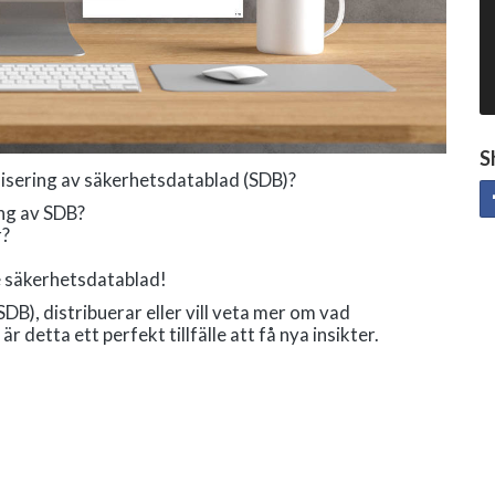
S
lisering av säkerhetsdatablad (SDB)?
ing av SDB?
r?
e säkerhetsdatablad!
B), distribuerar eller vill veta mer om vad
detta ett perfekt tillfälle att få nya insikter.